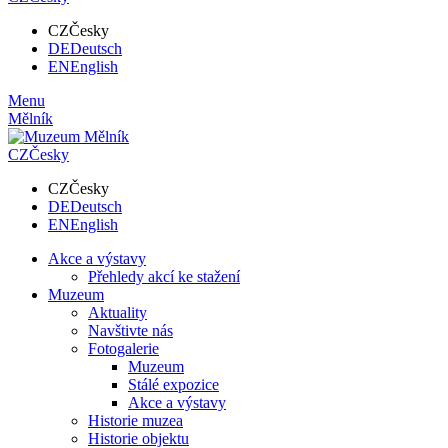
CZ
Česky
DE
Deutsch
EN
English
Menu
Mělník
CZ
Česky
CZ
Česky
DE
Deutsch
EN
English
Akce a výstavy
Přehledy akcí ke stažení
Muzeum
Aktuality
Navštivte nás
Fotogalerie
Muzeum
Stálé expozice
Akce a výstavy
Historie muzea
Historie objektu