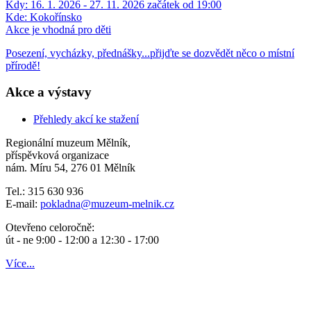
Kdy:
16. 1. 2026 - 27. 11. 2026 začátek od 19:00
Kde:
Kokořínsko
Akce je vhodná pro děti
Posezení, vycházky, přednášky...přijďte se dozvědět něco o místní
přírodě!
Akce a výstavy
Přehledy akcí ke stažení
Regionální muzeum Mělník,
příspěvková organizace
nám. Míru 54, 276 01 Mělník
Tel.: 315 630 936
E-mail:
pokladna
@muzeum-melnik.cz
Otevřeno celoročně:
út - ne 9:00 - 12:00 a 12:30 - 17:00
Více...