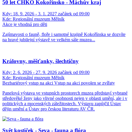
50 let CHKO Kokořínsko - Máchův kraj
Kdy:
18. 9. 2026 - 3. 1. 2027 začátek od 09:00
Kde:
Regionální muzeum Mělník
Akce je vhodná pro děti
Zajímavosti o fauně, floře i samotné krajině Kokořínska se dozvíte
na hravé jubilejní výstavě ve velkém sále muzea...
Královny, měšťanky, šlechtičny
Kdy:
2. 6. 2026 - 27. 9. 2026 začátek od 09:00
Kde:
Regionální muzeum Mělník
Bezbariérový vstup na akci
Vstup na akci povolen se zvířaty
Panelová výstava ve vstupních prostorech muzea představí vybrané
středověké ženy jako vlivné osobnosti nejen v oblasti umění, ale i v
politických a mocenských záležitostech. Výstavu zapůjčil Ústav
dějin umění a Ústav pro českou literaturu AV ČR.
Svět kostiček - Seva - fauna a flóra