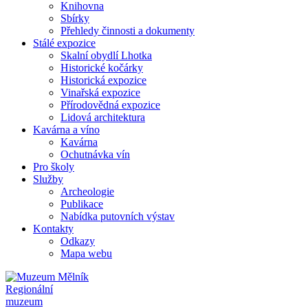
Knihovna
Sbírky
Přehledy činnosti a dokumenty
Stálé expozice
Skalní obydlí Lhotka
Historické kočárky
Historická expozice
Vinařská expozice
Přírodovědná expozice
Lidová architektura
Kavárna a víno
Kavárna
Ochutnávka vín
Pro školy
Služby
Archeologie
Publikace
Nabídka putovních výstav
Kontakty
Odkazy
Mapa webu
Regionální
muzeum