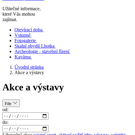
Užitečné informace,
které Vás mohou
zajímat.
Otevírací doba
Vstupné
Fotogalerie
Skalní obydlí Lhotka
Archeologie - stavební řízení
Kavárna
Úvodní stránka
Akce a výstavy
Akce a výstavy
Filtr
od:
do:
Libovolná akce
ostatní
sport, aktivní vyžití
trhy, výstavy, veletrhy