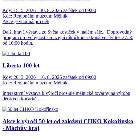
Kdy:
15. 5. 2026 - 30. 8. 2026 začátek od 09:00
Kde:
Regionální muzeum Mělník
Akce je vhodná pro děti
Další hravá výstava ze Světa kostiček v malém sále... Doprovodný
program pro veřejnost s muzejní dílničkou se koná ve čtvrtek 27. 8.
od 10:00 hodin.
Liberta 100 let
Kdy:
20. 3. 2026 - 16. 8. 2026 začátek od 09:00
Kde:
Regionální muzeum Mělník
Interaktivní výstava k výročí proslulé mělnické továrny na výrobu
dětských kočárků...
Akce k výročí 50 let od založení CHKO Kokořínsko
- Máchův kraj