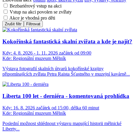
Bezbariérový vstup na akci
Vstup na akci povolen se zvířaty
Akce je vhodná pro děti
Zrušit filtr
Filtrovat
Kokořínská fantastická skalní zvířata a kde je najít?
Kdy:
4. 8. 2026 - 1. 11. 2026 začátek od 09:00
Kde:
Regionální muzeum Mělník
Výstava fotografií skalních útvarů kokořínské krajiny
připomínajících zvířata Petra Raista Šťastného v muzejní kavárně...
Liberta 100 let - derniéra - komentovaná prohlídka
Kdy:
16. 8. 2026 začátek od 15:00, délka 60 minut
Kde:
Regionální muzeum Mělník
Poslední možnost shlédnout výstavu mapující historii mělnické
Liberty...