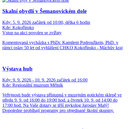
Skalní obydlí v Šemanovickém dole
Kdy:
5. 9. 2026 začátek od 10:00, délka 6 hodin
Kde:
Kokořínsko
Vstup na akci povolen se zvířaty
Komentovaná vycházka s PhDr. Kamilem Podroužkem, PhD. v
rámci oslav 50 let od vyhlášení CHKO Kokořínsko - Máchův kraj
Výstava hub
Kdy:
9. 9. 2026 - 10. 9. 2026 začátek od 16:00
Kde:
Regionální muzeum Mělník
Veřejnosti bude výstava přístupná v muzejním gotickém sklepě ve
středu 9. 9. od 16:00 do 19:00 hod. a čtvrtek 10. 9. od 14:00 do
17:00 hod. Na Vaše dotazy se těší mykolog Jaroslav Malý!
Dopoledne probíhají programy pro objednané školní skupiny.