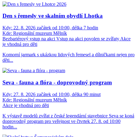
Den s řemesly ve skalním obydlí Lhotka
Kdy:
22. 8. 2026 začátek od 10:00, délka 7 hodin
Kde:
Regionální muzeum Mělník
Bezbariérový vstup na akci
Vstup na akci povolen se zvířaty
Akce
je vhodná pro děti
Komorní jarmark s ukázkou lidových řemesel a dílničkami nejen pro
děti...
Seva - fauna a flóra - doprovodný program
Kdy:
27. 8. 2026 začátek od 10:00, délka 90 minut
Kde:
Regionální muzeum Mělník
Akce je vhodná pro děti
K výstavě modelů zvířat z české legendární stavebnice Seva se koná
doprovodný program pro veřejnost ve čtvrtek 27. 8. od 10:00
hodin...