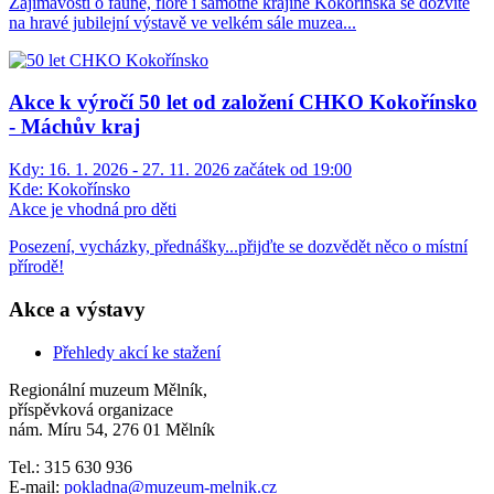
Zajímavosti o fauně, floře i samotné krajině Kokořínska se dozvíte
na hravé jubilejní výstavě ve velkém sále muzea...
Akce k výročí 50 let od založení CHKO Kokořínsko
- Máchův kraj
Kdy:
16. 1. 2026 - 27. 11. 2026 začátek od 19:00
Kde:
Kokořínsko
Akce je vhodná pro děti
Posezení, vycházky, přednášky...přijďte se dozvědět něco o místní
přírodě!
Akce a výstavy
Přehledy akcí ke stažení
Regionální muzeum Mělník,
příspěvková organizace
nám. Míru 54, 276 01 Mělník
Tel.: 315 630 936
E-mail:
pokladna
@muzeum-melnik.cz