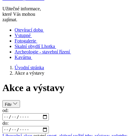
Užitečné informace,
které Vás mohou
zajímat.
Otevírací doba
Vstupné
Fotogalerie
Skalní obydlí Lhotka
Archeologie - stavební řízení
Kavárna
Úvodní stránka
Akce a výstavy
Akce a výstavy
Filtr
od:
do:
Libovolná akce
ostatní
sport, aktivní vyžití
trhy, výstavy, veletrhy