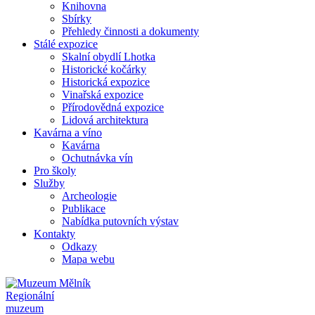
Knihovna
Sbírky
Přehledy činnosti a dokumenty
Stálé expozice
Skalní obydlí Lhotka
Historické kočárky
Historická expozice
Vinařská expozice
Přírodovědná expozice
Lidová architektura
Kavárna a víno
Kavárna
Ochutnávka vín
Pro školy
Služby
Archeologie
Publikace
Nabídka putovních výstav
Kontakty
Odkazy
Mapa webu
Regionální
muzeum