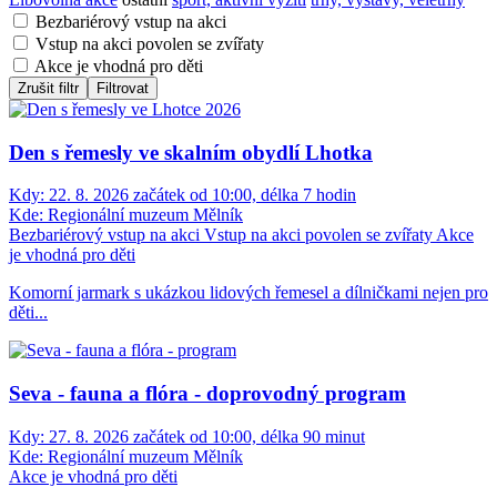
Bezbariérový vstup na akci
Vstup na akci povolen se zvířaty
Akce je vhodná pro děti
Zrušit filtr
Filtrovat
Den s řemesly ve skalním obydlí Lhotka
Kdy:
22. 8. 2026 začátek od 10:00, délka 7 hodin
Kde:
Regionální muzeum Mělník
Bezbariérový vstup na akci
Vstup na akci povolen se zvířaty
Akce
je vhodná pro děti
Komorní jarmark s ukázkou lidových řemesel a dílničkami nejen pro
děti...
Seva - fauna a flóra - doprovodný program
Kdy:
27. 8. 2026 začátek od 10:00, délka 90 minut
Kde:
Regionální muzeum Mělník
Akce je vhodná pro děti