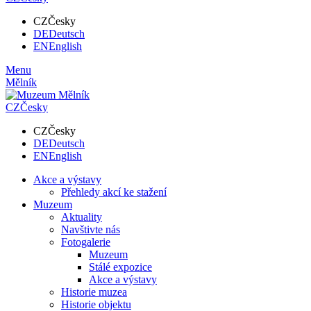
CZ
Česky
DE
Deutsch
EN
English
Menu
Mělník
CZ
Česky
CZ
Česky
DE
Deutsch
EN
English
Akce a výstavy
Přehledy akcí ke stažení
Muzeum
Aktuality
Navštivte nás
Fotogalerie
Muzeum
Stálé expozice
Akce a výstavy
Historie muzea
Historie objektu