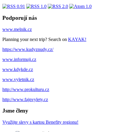
Podporují nás
www.melnik.cz
Planning your next trip? Search on
KAYAK!
https://www.kudyznudy.cz/
www.informuji.cz
www.kdykde.cz
www.vyletnik.cz
http://www.prokulturu.cz
http://www.fajnvylety.cz
Jsme členy
Využijte slevy s kartou Benefity regionu!