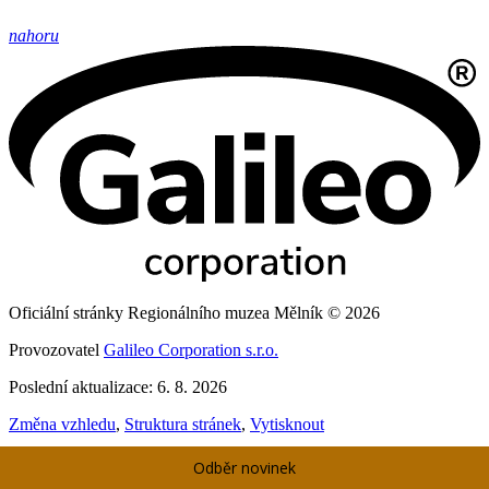
nahoru
Oficiální stránky Regionálního muzea Mělník © 2026
Provozovatel
Galileo Corporation s.r.o.
Poslední aktualizace: 6. 8. 2026
Změna vzhledu
,
Struktura stránek
,
Vytisknout
Prohlášení o přístupnosti
,
Cookies
,
Prohlášení o ochraně soukromí
Odběr novinek