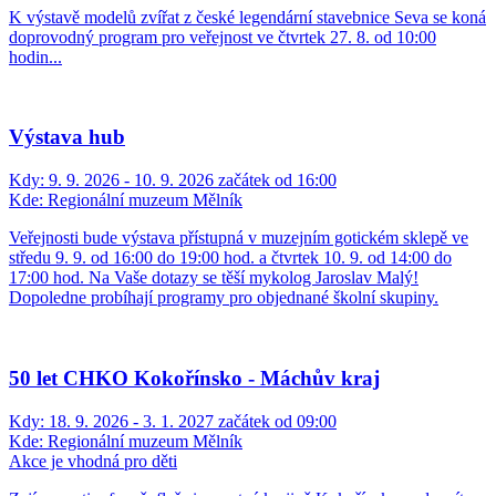
K výstavě modelů zvířat z české legendární stavebnice Seva se koná
doprovodný program pro veřejnost ve čtvrtek 27. 8. od 10:00
hodin...
Výstava hub
Kdy:
9. 9. 2026 - 10. 9. 2026 začátek od 16:00
Kde:
Regionální muzeum Mělník
Veřejnosti bude výstava přístupná v muzejním gotickém sklepě ve
středu 9. 9. od 16:00 do 19:00 hod. a čtvrtek 10. 9. od 14:00 do
17:00 hod. Na Vaše dotazy se těší mykolog Jaroslav Malý!
Dopoledne probíhají programy pro objednané školní skupiny.
50 let CHKO Kokořínsko - Máchův kraj
Kdy:
18. 9. 2026 - 3. 1. 2027 začátek od 09:00
Kde:
Regionální muzeum Mělník
Akce je vhodná pro děti