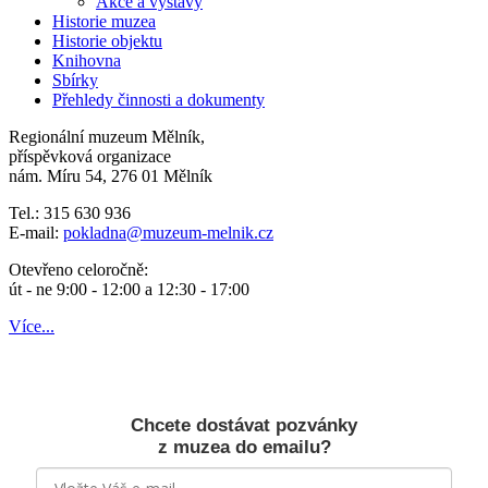
Akce a výstavy
Historie muzea
Historie objektu
Knihovna
Sbírky
Přehledy činnosti a dokumenty
Regionální muzeum Mělník,
příspěvková organizace
nám. Míru 54, 276 01 Mělník
Tel.: 315 630 936
E-mail:
pokladna
@muzeum-melnik.cz
Otevřeno celoročně:
út - ne 9:00 - 12:00 a 12:30 - 17:00
Více...
Chcete dostávat pozvánky
z muzea do emailu?