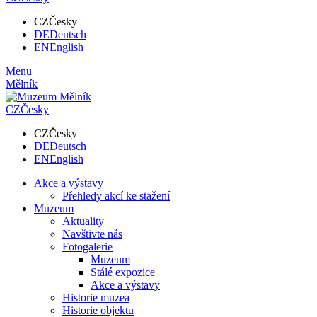
CZ
Česky
DE
Deutsch
EN
English
Menu
Mělník
CZ
Česky
CZ
Česky
DE
Deutsch
EN
English
Akce a výstavy
Přehledy akcí ke stažení
Muzeum
Aktuality
Navštivte nás
Fotogalerie
Muzeum
Stálé expozice
Akce a výstavy
Historie muzea
Historie objektu