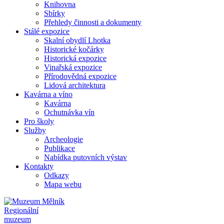
Knihovna
Sbírky
Přehledy činnosti a dokumenty
Stálé expozice
Skalní obydlí Lhotka
Historické kočárky
Historická expozice
Vinařská expozice
Přírodovědná expozice
Lidová architektura
Kavárna a víno
Kavárna
Ochutnávka vín
Pro školy
Služby
Archeologie
Publikace
Nabídka putovních výstav
Kontakty
Odkazy
Mapa webu
Regionální
muzeum