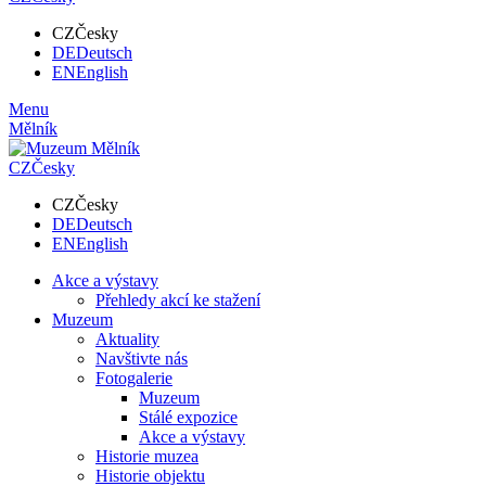
CZ
Česky
DE
Deutsch
EN
English
Menu
Mělník
CZ
Česky
CZ
Česky
DE
Deutsch
EN
English
Akce a výstavy
Přehledy akcí ke stažení
Muzeum
Aktuality
Navštivte nás
Fotogalerie
Muzeum
Stálé expozice
Akce a výstavy
Historie muzea
Historie objektu