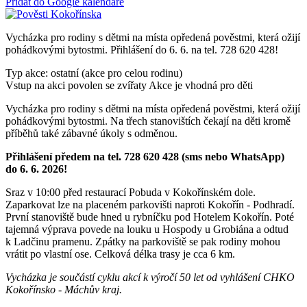
Přidat do Google kalendáře
Vycházka pro rodiny s dětmi na místa opředená pověstmi, která ožijí
pohádkovými bytostmi. Přihlášení do 6. 6. na tel. 728 620 428!
Typ akce: ostatní (akce pro celou rodinu)
Vstup na akci povolen se zvířaty
Akce je vhodná pro děti
Vycházka pro rodiny s dětmi na místa opředená pověstmi, která ožijí
pohádkovými bytostmi. Na třech stanovištích čekají na děti kromě
příběhů také zábavné úkoly s odměnou.
Přihlášení předem na tel. 728 620 428 (sms nebo WhatsApp)
do 6. 6. 2026!
Sraz v 10:00 před restaurací Pobuda v Kokořínském dole.
Zaparkovat lze na placeném parkovišti naproti Kokořín - Podhradí.
První stanoviště bude hned u rybníčku pod Hotelem Kokořín. Poté
tajemná výprava povede na louku u Hospody u Grobiána a odtud
k Ladčinu pramenu. Zpátky na parkoviště se pak rodiny mohou
vrátit po vlastní ose. Celková délka trasy je cca 6 km.
Vycházka je součástí cyklu akcí k výročí 50 let od vyhlášení CHKO
Kokořínsko - Máchův kraj.