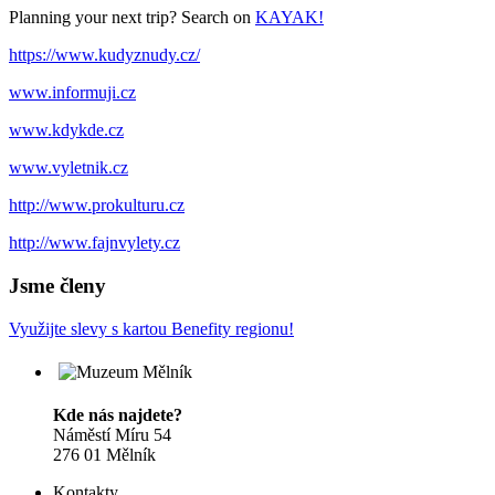
Planning your next trip? Search on
KAYAK!
https://www.kudyznudy.cz/
www.informuji.cz
www.kdykde.cz
www.vyletnik.cz
http://www.prokulturu.cz
http://www.fajnvylety.cz
Jsme členy
Využijte slevy s kartou Benefity regionu!
Kde nás najdete?
Náměstí Míru 54
276 01 Mělník
Kontakty