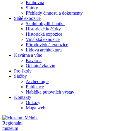
Knihovna
Sbírky
Přehledy činnosti a dokumenty
Stálé expozice
Skalní obydlí Lhotka
Historické kočárky
Historická expozice
Vinařská expozice
Přírodovědná expozice
Lidová architektura
Kavárna a víno
Kavárna
Ochutnávka vín
Pro školy
Služby
Archeologie
Publikace
Nabídka putovních výstav
Kontakty
Odkazy
Mapa webu
Regionální
muzeum