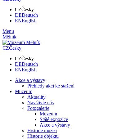
CZ
Česky
DE
Deutsch
EN
English
Menu
Mělník
CZ
Česky
CZ
Česky
DE
Deutsch
EN
English
Akce a výstavy
Přehledy akcí ke stažení
Muzeum
Aktuality
Navštivte nás
Fotogalerie
Muzeum
Stálé expozice
Akce a výstavy
Historie muzea
Historie objektu