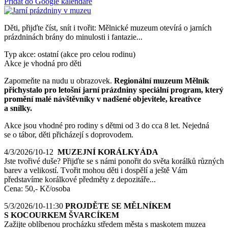
Přidat do Google kalendáře
Děti, přijďte číst, snít i tvořit: Mělnické muzeum otevírá o jarních
prázdninách brány do minulosti i fantazie...
Typ akce: ostatní (akce pro celou rodinu)
Akce je vhodná pro děti
Zapomeňte na nudu u obrazovek.
Regionální muzeum Mělník
přichystalo pro letošní jarní prázdniny speciální program, který
promění malé návštěvníky v nadšené objevitele, kreativce
a snílky.
Akce jsou vhodné pro rodiny s dětmi od 3 do cca 8 let. Nejedná
se o tábor, děti přicházejí s doprovodem.
4/3/2026/10-12
MUZEJNÍ KORÁLKYÁDA
Jste tvořivé duše? Přijďte se s námi ponořit do světa korálků různých
barev a velikostí. Tvořit mohou děti i dospělí a ještě Vám
představíme korálkové předměty z depozitáře...
Cena: 50,- Kč/osoba
5/3/2026/10-11:30
PROJDĚTE SE MĚLNÍKEM
S KOCOURKEM ŠVARCÍKEM
Zažijte oblíbenou procházku středem města s maskotem muzea