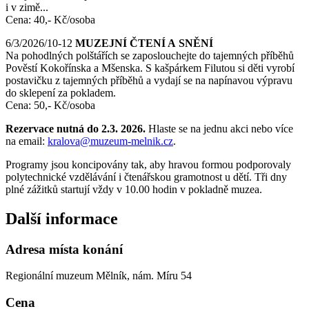
i v zimě...
Cena: 40,- Kč/osoba
6/3/2026/10-12
MUZEJNÍ ČTENÍ A SNĚNÍ
Na pohodlných polštářích se zaposlouchejte do tajemných příběhů
Pověstí Kokořínska a Mšenska. S kašpárkem Filutou si děti vyrobí
postavičku z tajemných příběhů a vydají se na napínavou výpravu
do sklepení za pokladem.
Cena: 50,- Kč/osoba
Rezervace nutná do 2.3. 2026.
Hlaste se na jednu akci nebo více
na email:
kralova@muzeum-melnik.cz
.
Programy jsou koncipovány tak, aby hravou formou podporovaly
polytechnické vzdělávání i čtenářskou gramotnost u dětí. Tři dny
plné zážitků startují vždy v 10.00 hodin v pokladně muzea.
Další informace
Adresa místa konání
Regionální muzeum Mělník, nám. Míru 54
Cena