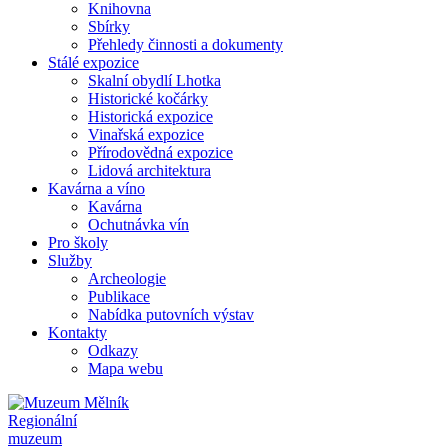
Knihovna
Sbírky
Přehledy činnosti a dokumenty
Stálé expozice
Skalní obydlí Lhotka
Historické kočárky
Historická expozice
Vinařská expozice
Přírodovědná expozice
Lidová architektura
Kavárna a víno
Kavárna
Ochutnávka vín
Pro školy
Služby
Archeologie
Publikace
Nabídka putovních výstav
Kontakty
Odkazy
Mapa webu
Regionální
muzeum