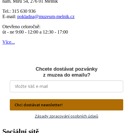
nám. Míru 54, 276 01 Mělník
Tel.: 315 630 936
E-mail:
pokladna
@muzeum-melnik.cz
Otevřeno celoročně:
út - ne 9:00 - 12:00 a 12:30 - 17:00
Více...
Chcete dostávat pozvánky
z muzea do emailu?
Chci dostávat newsletter!
Zásady zpracování osobních údajů
Sociální sítě