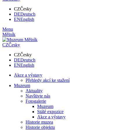
CZ
Česky
DE
Deutsch
EN
English
Menu
Mělník
CZ
Česky
CZ
Česky
DE
Deutsch
EN
English
Akce a výstavy
Přehledy akcí ke stažení
Muzeum
Aktuality
Navštivte nás
Fotogalerie
Muzeum
Stálé expozice
Akce a výstavy
Historie muzea
Historie objektu