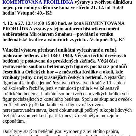
K
OMENTOVANÁ PROHLÍDKA
výstavy s tvořivou dílničkou
nejen pro rodiny s dětmi se koná ve středu 21. 12. od 16:00
hodin! Vstupné: 40,- Kč
4. 12. a 27. 12./14:00-15:00 hod. se koná KOMENTOVANÁ
PROHLÍDKA výstavy s jejím autorem historikem umění
a sběratelem Miroslavem Smahou – povídání o vzniku
betlémářské tradice a vánočních zvycích…Vstupné: 30,- Kč
Vánoční výstava představí unikátní vyřezávané a ručně
malované betlémy z let 1840–1940. Většina těchto dřevěných
betlémů je postavena do prosklených skříněk. Větší část
vystaveného souboru betlémových figurek pochází z podhůří
Jeseníků a Orlických hor – z městečka Králíky a okolí, kde
vznikaly jedny z nejkrásnějších českých betlémů.
Nejstaršími
figurkami je trojice jemně řezaných tří svatých králů z 19. století
od školeného řezbáře, jenž v minulosti patřila k velké sestavě
králického betléma. Unikátní soubor tvoří osm velkých králických
figur pocházejících z kostelního betléma. Spolu se skupinou oveček
tvoří jedinečný příklad králických figur v nálezovém
nerestaurovaném stavu, které dokumentují pečlivý rukopis lidových
řezbářů a svou velikostí patří k dnes již ojedinělým muzejním
exponátům.
Další typy starých betlémů jsou vyrobeny z reliéfního papíru,