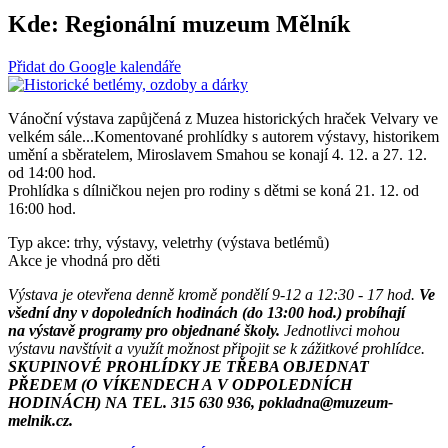
Kde:
Regionální muzeum Mělník
Přidat do Google kalendáře
Vánoční výstava zapůjčená z Muzea historických hraček Velvary ve
velkém sále...Komentované prohlídky s autorem výstavy, historikem
umění a sběratelem, Miroslavem Smahou se konají 4. 12. a 27. 12.
od 14:00 hod.
Prohlídka s dílničkou nejen pro rodiny s dětmi se koná 21. 12. od
16:00 hod.
Typ akce: trhy, výstavy, veletrhy (výstava betlémů)
Akce je vhodná pro děti
Výstava je otevřena denně kromě pondělí 9-12 a 12:30 - 17 hod.
Ve
všední dny v dopoledních hodinách (do 13:00 hod.) probíhají
na výstavě programy pro objednané školy.
Jednotlivci mohou
výstavu navštívit a využít možnost připojit se k zážitkové prohlídce.
SKUPINOVÉ PROHLÍDKY JE TŘEBA OBJEDNAT
PŘEDEM (O VÍKENDECH A V ODPOLEDNÍCH
HODINÁCH) NA TEL. 315 630 936, pokladna@muzeum-
melnik.cz.