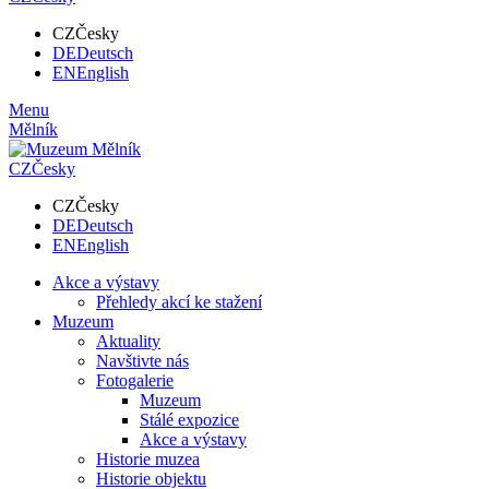
CZ
Česky
DE
Deutsch
EN
English
Menu
Mělník
CZ
Česky
CZ
Česky
DE
Deutsch
EN
English
Akce a výstavy
Přehledy akcí ke stažení
Muzeum
Aktuality
Navštivte nás
Fotogalerie
Muzeum
Stálé expozice
Akce a výstavy
Historie muzea
Historie objektu