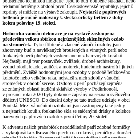
potištěného technikou litografie. Jsou to buď oblíbené skládací, nebo
reklamní betlémy z období první Československé republiky, jejichž
reprinty si můžete na výstavě zakoupit.
Nejstarší z papírových
betlémů je ručně malovaný Ústecko-orlický betlém z doby
kolem poloviny 19. století.
Historická vánoční dekorace je na výstavě zastoupena
především velkou sbírkou nejrůznějších skleněných ozdob
na stromeček. T
yto stříbřené a zlacené vánoční ozdoby jsou
zhotoveny buď z navlékaných broušených a vinutých perlí nebo
foukaných perlí plněných voskem anebo z barevných korálků.
Nejčastěji mají tvar postaviček, zvířátek, drobné architektury,
vzducholodí, letadel, autíček a motorek, hudebních nástrojů i jiných
předmětů. Zvláště hodnotnými jsou ozdoby v podobě řetízkového
kolotoče nebo velkého raka, nejstarší z nich zdobily vánoční
stromeček v období secese. Ozdoby z perlí pocházejí zejména
ze známých oblastí tradiční sklářské výroby v Podkrkonoší,
v prosinci roku 2020 byly dokonce zapsány na seznam světového
dědictví UNESCO. Do dnešní doby se tato tradice udržuje v obci
Poniklá. Mezi vánočními ozdobami jsou zastoupeny také jedny
z nejstarších koulí z foukaného skla se stáčenými drátky a kolekce
barevných papírových ozdob z první třetiny 20. století.
K adventu našich prababiček neoddělitelně patří zdobné formičky
a vykrajovátka z lisovaného plechu na cukroví, perníčky a domácí