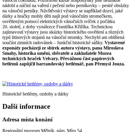
vánoční čokoládu. Pozornosti každé hospodyňky jistě neunikne
nádobí a náčiní na vaření i pečení nebo perníkovky – pestré obrázky
na vánoční perníky. Návštěvníci výstavy se například dozví, jaké
dárky a hračky mohly děti najít pod vánočním stromečkem,
osvětleným pomocí elektrických vánočních svíček z počátku
20. století, z doby vynálezce Františka Křižíka. Technickou
zajímavostí výstavy jsou ukázky historického osvětlení a různých
typů litinových stojanů na vánoční stromky. Nechybí ani oblíbená
součást zimních radovánek – funkční historické sáňky.
Vystavené
exponáty pocházejí ze sbírek autora výstavy, pana Miroslava
Smahy, historika umění, sběratele a zakladatele Muzea
technických hraček Velvary. Převážnou část papírových
betlémů zapůjčil barrandovský betlémář, pan Přemysl Jouza.
Historické betlémy, ozdoby a dárky
Další informace
Adresa místa konání
Regionální muzeum Mělník, nám. Míru 54