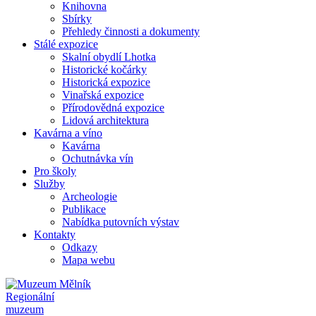
Knihovna
Sbírky
Přehledy činnosti a dokumenty
Stálé expozice
Skalní obydlí Lhotka
Historické kočárky
Historická expozice
Vinařská expozice
Přírodovědná expozice
Lidová architektura
Kavárna a víno
Kavárna
Ochutnávka vín
Pro školy
Služby
Archeologie
Publikace
Nabídka putovních výstav
Kontakty
Odkazy
Mapa webu
Regionální
muzeum