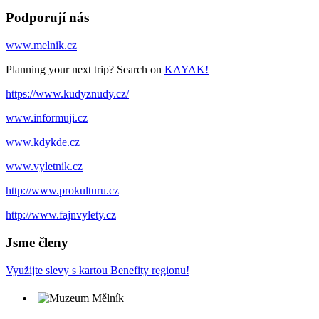
Podporují nás
www.melnik.cz
Planning your next trip? Search on
KAYAK!
https://www.kudyznudy.cz/
www.informuji.cz
www.kdykde.cz
www.vyletnik.cz
http://www.prokulturu.cz
http://www.fajnvylety.cz
Jsme členy
Využijte slevy s kartou Benefity regionu!