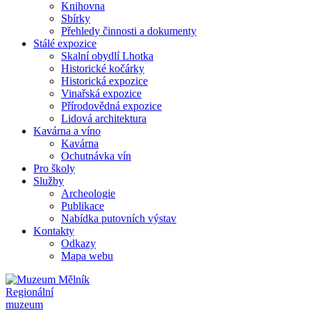
Knihovna
Sbírky
Přehledy činnosti a dokumenty
Stálé expozice
Skalní obydlí Lhotka
Historické kočárky
Historická expozice
Vinařská expozice
Přírodovědná expozice
Lidová architektura
Kavárna a víno
Kavárna
Ochutnávka vín
Pro školy
Služby
Archeologie
Publikace
Nabídka putovních výstav
Kontakty
Odkazy
Mapa webu
Regionální
muzeum