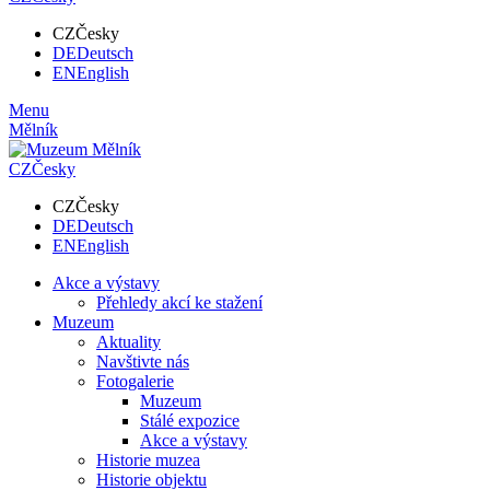
CZ
Česky
DE
Deutsch
EN
English
Menu
Mělník
CZ
Česky
CZ
Česky
DE
Deutsch
EN
English
Akce a výstavy
Přehledy akcí ke stažení
Muzeum
Aktuality
Navštivte nás
Fotogalerie
Muzeum
Stálé expozice
Akce a výstavy
Historie muzea
Historie objektu