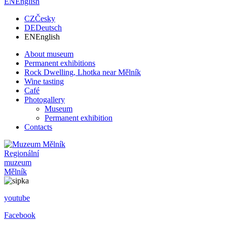
EN
English
CZ
Česky
DE
Deutsch
EN
English
About museum
Permanent exhibitions
Rock Dwelling, Lhotka near Mělník
Wine tasting
Café
Photogallery
Museum
Permanent exhibition
Contacts
Regionální
muzeum
Mělník
youtube
Facebook