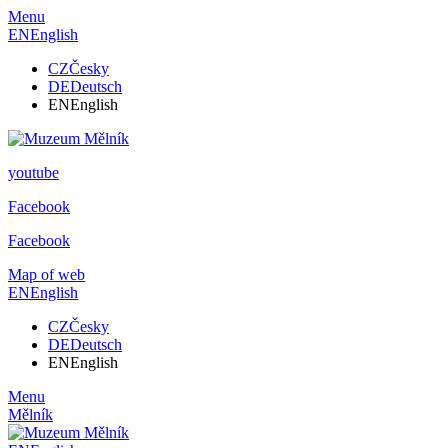
Menu
EN
English
CZ
Česky
DE
Deutsch
EN
English
youtube
Facebook
Facebook
Map of web
EN
English
CZ
Česky
DE
Deutsch
EN
English
Menu
Mělník