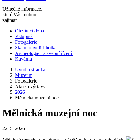
Užitečné informace,
které Vás mohou
zajímat.
Otevírací doba
Vstupné
Fotogalerie
Skalní obydlí Lhotka
Archeologie - stavební řízení
Kavárna
Úvodní stránka
Muzeum
Fotogalerie
Akce a výstavy
2026
Mělnická muzejní noc
Mělnická muzejní noc
22. 5. 2026
Mělnická muzejní noc přenesla návštěvníky do dob minulých.