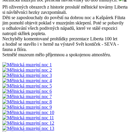
Při oživených obrazech z historie proslulé mělnické továrny Liberta
si návštěvníci hezky zavzpomínali.
Děti se zaposlouchaly do pověstí na dobrou noc a Kašpárek Filuta
jim pomohl objevit poklad v muzejním sklepení. Poté se pobavily
u odhalování všech podivných nápadů, které ve stálé expozici
natropil skřítek popleta.
Nechyběly komentované prohlídky prezentace Liberta 100 let
a hodně se stavělo i v herně na výstavě Svět kostiček - SEVA -
fauna a flóra.
Setmělé muzeum mělo příjemnou a spokojenou atmosféru.