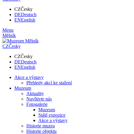
CZ
Česky
DE
Deutsch
EN
English
Menu
Mělník
CZ
Česky
CZ
Česky
DE
Deutsch
EN
English
Akce a výstavy
Přehledy akcí ke stažení
Muzeum
Aktuality
Navštivte nás
Fotogalerie
Muzeum
Stálé expozice
Akce a výstavy
Historie muzea
Historie objektu