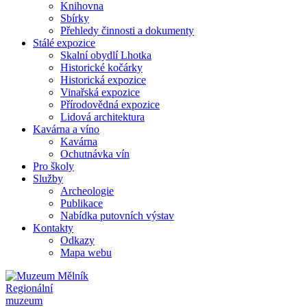
Knihovna
Sbírky
Přehledy činnosti a dokumenty
Stálé expozice
Skalní obydlí Lhotka
Historické kočárky
Historická expozice
Vinařská expozice
Přírodovědná expozice
Lidová architektura
Kavárna a víno
Kavárna
Ochutnávka vín
Pro školy
Služby
Archeologie
Publikace
Nabídka putovních výstav
Kontakty
Odkazy
Mapa webu
Regionální
muzeum