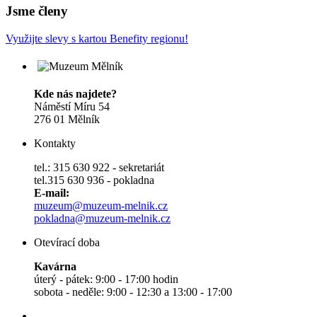
Jsme členy
Využijte slevy s kartou Benefity regionu!
Kde nás najdete?
Náměstí Míru 54
276 01 Mělník
Kontakty
tel.: 315 630 922 - sekretariát
tel.315 630 936 - pokladna
E-mail:
muzeum@muzeum-melnik.cz
pokladna@muzeum-melnik.cz
Otevírací doba
Kavárna
úterý - pátek: 9:00 - 17:00 hodin
sobota - neděle: 9:00 - 12:30 a 13:00 - 17:00