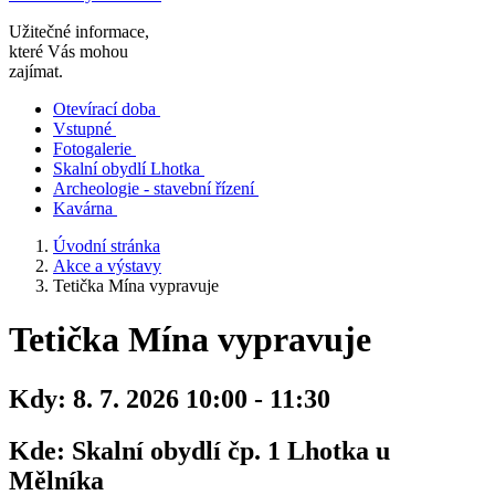
Užitečné informace,
které Vás mohou
zajímat.
Otevírací doba
Vstupné
Fotogalerie
Skalní obydlí Lhotka
Archeologie - stavební řízení
Kavárna
Úvodní stránka
Akce a výstavy
Tetička Mína vypravuje
Tetička Mína vypravuje
Kdy:
8. 7. 2026 10:00 - 11:30
Kde:
Skalní obydlí čp. 1 Lhotka u
Mělníka