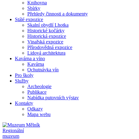
Knihovna
Sbírky
Přehledy činnosti a dokumenty
Stálé expozice
Skalní obydlí Lhotka
Historické kočárky
Historická expozice
Vinařská expozice
Přírodovědná expozice
Lidová architektura
Kavárna a víno
Kavárna
Ochutnávka vín
Pro školy
Služby
Archeologie
Publikace
Nabídka putovních výstav
Kontakty
Odkazy
Mapa webu
Regionální
muzeum