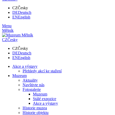
CZ
Česky
DE
Deutsch
EN
English
Menu
Mělník
CZ
Česky
CZ
Česky
DE
Deutsch
EN
English
Akce a výstavy
Přehledy akcí ke stažení
Muzeum
Aktuality
Navštivte nás
Fotogalerie
Muzeum
Stálé expozice
Akce a výstavy
Historie muzea
Historie objektu