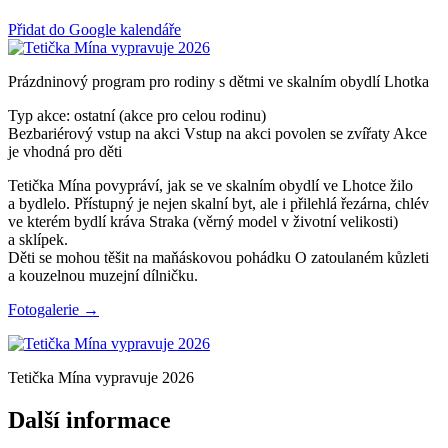
Přidat do Google kalendáře
Prázdninový program pro rodiny s dětmi ve skalním obydlí Lhotka
Typ akce: ostatní (akce pro celou rodinu)
Bezbariérový vstup na akci
Vstup na akci povolen se zvířaty
Akce
je vhodná pro děti
Tetička Mína povypráví, jak se ve skalním obydlí ve Lhotce žilo
a bydlelo. Přístupný je nejen skalní byt, ale i přilehlá řezárna, chlév
ve kterém bydlí kráva Straka (věrný model v životní velikosti)
a sklípek.
Děti se mohou těšit na maňáskovou pohádku O zatoulaném kůzleti
a kouzelnou muzejní dílničku.
Fotogalerie →
Tetička Mína vypravuje 2026
Další informace